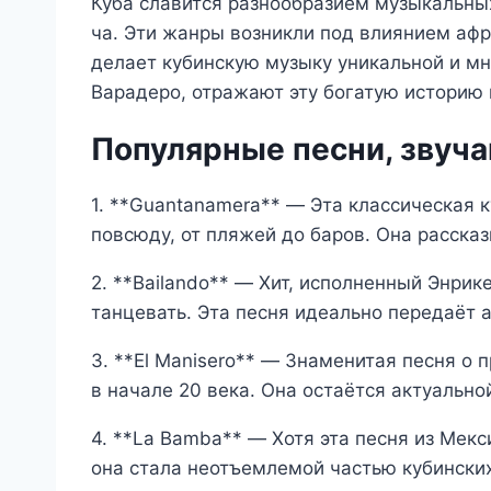
Куба славится разнообразием музыкальных 
ча. Эти жанры возникли под влиянием афр
делает кубинскую музыку уникальной и мн
Варадеро, отражают эту богатую историю 
Популярные песни, звуч
1. **Guantanamera** — Эта классическая 
повсюду, от пляжей до баров. Она расска
2. **Bailando** — Хит, исполненный Энрик
танцевать. Эта песня идеально передаёт 
3. **El Manisero** — Знаменитая песня о 
в начале 20 века. Она остаётся актуальной
4. **La Bamba** — Хотя эта песня из Мекс
она стала неотъемлемой частью кубинских