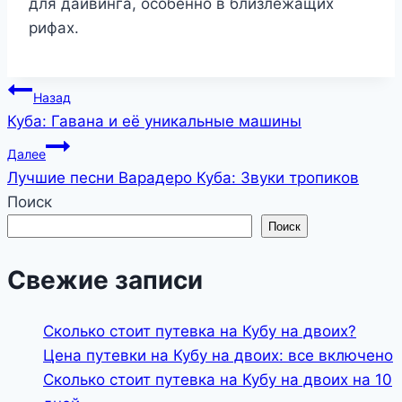
для дайвинга, особенно в близлежащих
рифах.
Навигация
Назад
Куба: Гавана и её уникальные машины
по
Далее
записям
Лучшие песни Варадеро Куба: Звуки тропиков
Поиск
Поиск
Свежие записи
Сколько стоит путевка на Кубу на двоих?
Цена путевки на Кубу на двоих: все включено
Сколько стоит путевка на Кубу на двоих на 10