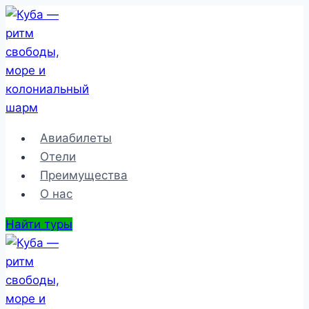
Перейти
к
содержимому
Авиабилеты
Отели
Преимущества
О нас
Найти туры