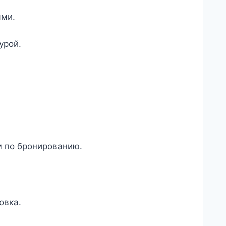
ями.
урой.
м по бронированию.
овка.