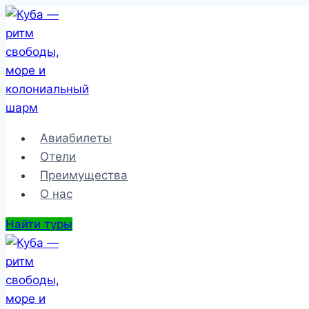
Перейти
к
содержимому
Авиабилеты
Отели
Преимущества
О нас
Найти туры