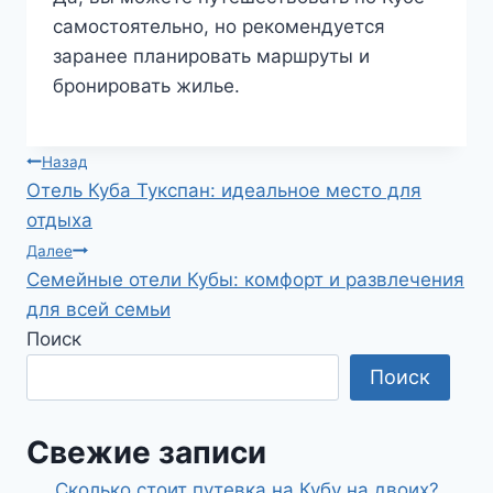
самостоятельно, но рекомендуется
заранее планировать маршруты и
бронировать жилье.
Навигация
Назад
Отель Куба Тукспан: идеальное место для
по
отдыха
записям
Далее
Семейные отели Кубы: комфорт и развлечения
для всей семьи
Поиск
Поиск
Свежие записи
Сколько стоит путевка на Кубу на двоих?