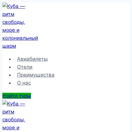
Перейти
к
содержимому
Авиабилеты
Отели
Преимущества
О нас
Найти туры