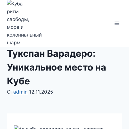
Перейти
к
содержимому
Тукспан Варадеро:
Уникальное место на
Кубе
От
admin
12.11.2025