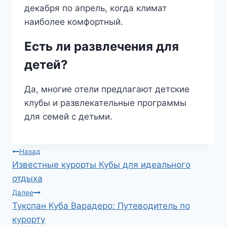
декабря по апрель, когда климат
наиболее комфортный.
Есть ли развлечения для
детей?
Да, многие отели предлагают детские
клубы и развлекательные программы
для семей с детьми.
Навигация
Назад
Известные курорты Кубы для идеального
по
отдыха
записям
Далее
Тукспан Куба Варадеро: Путеводитель по
курорту