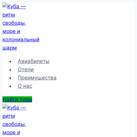
Перейти
к
содержимому
Авиабилеты
Отели
Преимущества
О нас
Найти туры