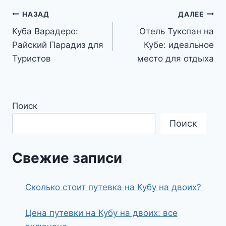
Навигация
НАЗАД
ДАЛЕЕ
Куба Варадеро:
Отель Тукспан на
по
Райский Парадиз для
Кубе: идеальное
записям
Туристов
место для отдыха
Поиск
Поиск
Свежие записи
Сколько стоит путевка на Кубу на двоих?
Цена путевки на Кубу на двоих: все