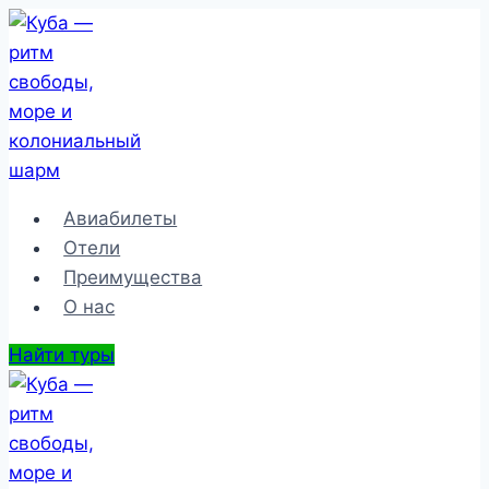
Перейти
к
содержимому
Авиабилеты
Отели
Преимущества
О нас
Найти туры