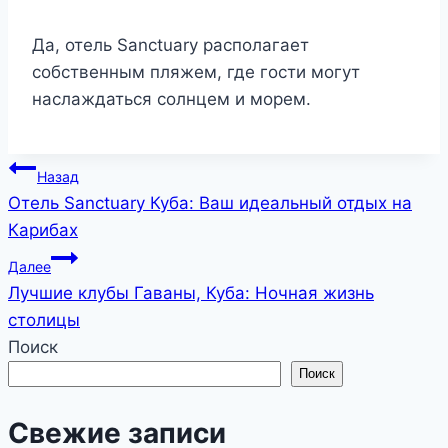
Да, отель Sanctuary располагает
собственным пляжем, где гости могут
наслаждаться солнцем и морем.
Навигация
Назад
Отель Sanctuary Куба: Ваш идеальный отдых на
по
Карибах
записям
Далее
Лучшие клубы Гаваны, Куба: Ночная жизнь
столицы
Поиск
Поиск
Свежие записи