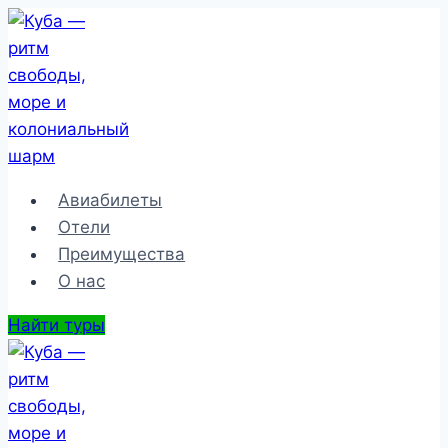
Перейти
к
содержимому
Авиабилеты
Отели
Преимущества
О нас
Найти туры