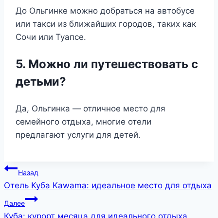
До Ольгинке можно добраться на автобусе
или такси из ближайших городов, таких как
Сочи или Туапсе.
5. Можно ли путешествовать с
детьми?
Да, Ольгинка — отличное место для
семейного отдыха, многие отели
предлагают услуги для детей.
Навигация
Назад
Отель Куба Kawama: идеальное место для отдыха
по
Далее
записям
Куба: курорт месяца для идеального отдыха