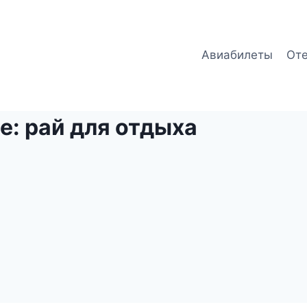
Авиабилеты
От
бе: рай для отдыха