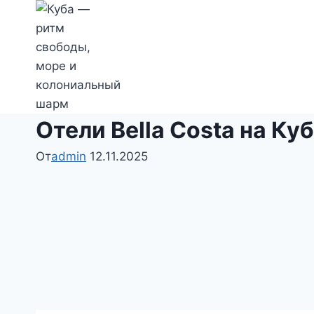
Перейти
к
содержимому
Отели Bella Costa на Ку
От
admin
12.11.2025