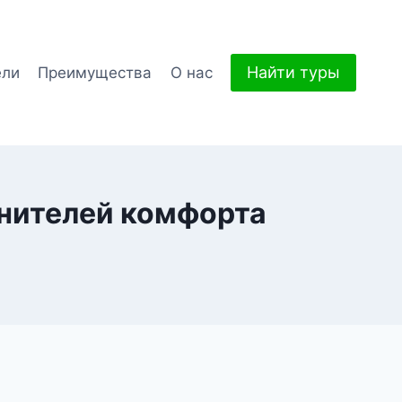
Найти туры
ели
Преимущества
О нас
енителей комфорта