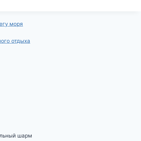
егу моря
ого отдыха
альный шарм