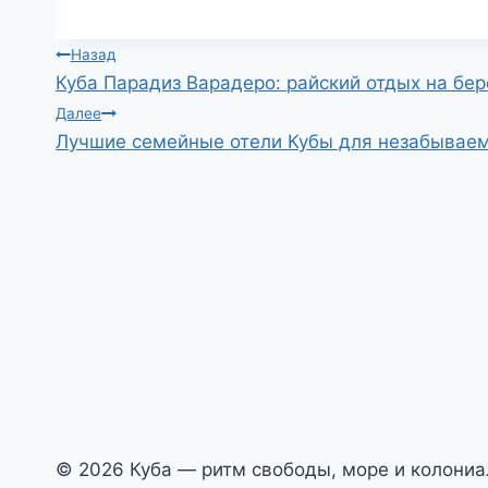
Навигация
Назад
Куба Парадиз Варадеро: райский отдых на бер
по
Далее
Лучшие семейные отели Кубы для незабываем
записям
© 2026 Куба — ритм свободы, море и колони