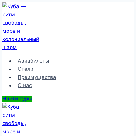
Перейти
к
содержимому
Авиабилеты
Отели
Преимущества
О нас
Найти туры