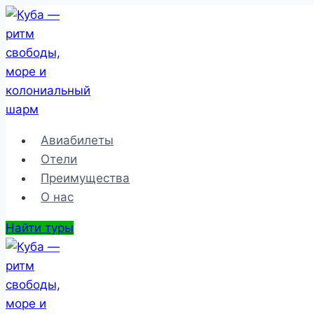
Перейти
к
содержимому
Авиабилеты
Отели
Преимущества
О нас
Найти туры