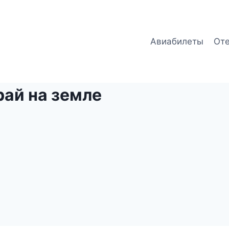
Авиабилеты
От
рай на земле