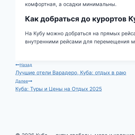
комфортная, а осадки минимальны.
Как добраться до курортов 
На Кубу можно добраться на прямых рейса
внутренними рейсами для перемещения м
Навигация
Назад
Лучшие отели Варадеро, Куба: отдых в раю
по
Далее
Куба: Туры и Цены на Отдых 2025
записям