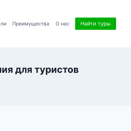
Найти туры
ели
Преимущества
О нас
ния для туристов