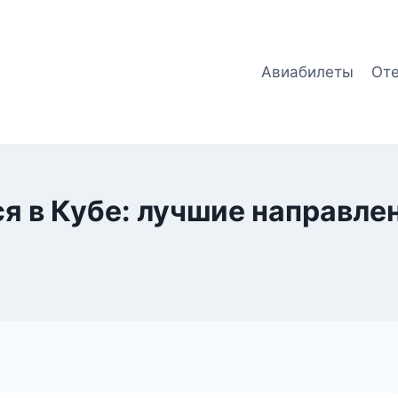
Авиабилеты
От
я в Кубе: лучшие направле