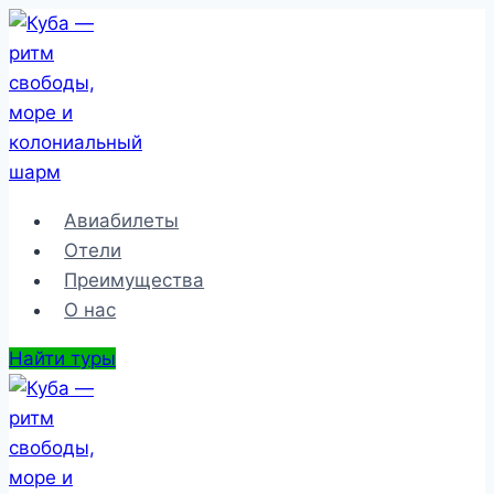
Перейти
к
содержимому
Авиабилеты
Отели
Преимущества
О нас
Найти туры