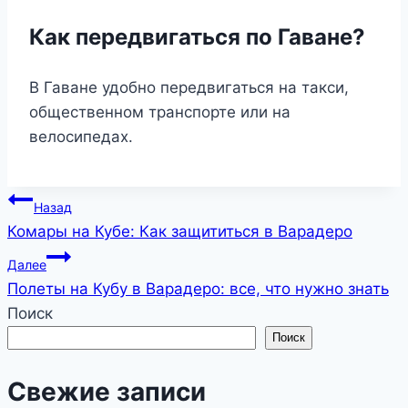
Как передвигаться по Гаване?
В Гаване удобно передвигаться на такси,
общественном транспорте или на
велосипедах.
Навигация
Назад
Комары на Кубе: Как защититься в Варадеро
по
Далее
записям
Полеты на Кубу в Варадеро: все, что нужно знать
Поиск
Поиск
Свежие записи