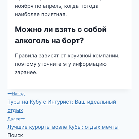
ноября по апрель, когда погода
наиболее приятная.
Можно ли взять с собой
алкоголь на борт?
Правила зависят от круизной компании,
поэтому уточните эту информацию
заранее.
Навигация
Назад
Туры на Кубу с Интурист: Ваш идеальный
по
отдых
записям
Далее
Лучшие курорты возле Кубы: отдых мечты
Поиск