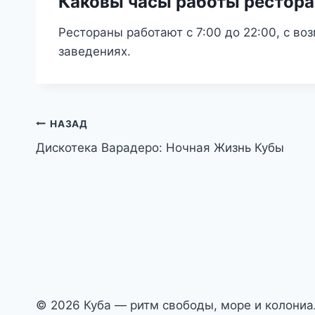
Каковы часы работы рестора
Рестораны работают с 7:00 до 22:00, с в
заведениях.
Навигация
НАЗАД
Дискотека Варадеро: Ночная Жизнь Кубы
по
записям
© 2026 Куба — ритм свободы, море и колони